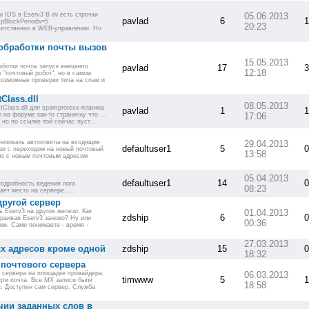
 IDS в Eserv3 В ini есть строчки
05.06.2013
pavlad
6
1
IpBlockPeriods=5
20:23
тветственно в WEB-управлении. Но
обработки почты вызов
15.05.2013
аботки почты запуск внешнего
pavlad
17
3
12:18
к "почтовый робот", но в самом
возможные проверки типа на спам и
Class.dll
08.05.2013
tClass.dll для spamprotexx-плагина
pavlad
1
1
 на форуме как-то страничку что ...
17:06
но по ссылке той сейчас пуст...
анизовать автоответы на входящие
29.04.2013
defaultuser1
5
0
зи с переходом на новый почтовый
13:58
мо с новым почтовым адресом
05.04.2013
defaultuser1
14
0
подробность ведения лога
08:23
ет место на сервере. ...
другой сервер
 Eserv3 на другое железо. Как
01.04.2013
zdship
6
0
траивая Eserv3 заново? Ну или
00:36
и. Сами понимаете - время -
27.03.2013
х адресов кроме одной
zdship
15
0
18:32
почтового сервера
о сервера на площадке провайдера.
06.03.2013
timwww
5
1
дти почта. Все MX записи были
18:58
. Доступен сам сервер. Служба
чии заданных слов в