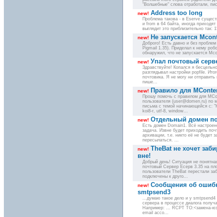
"Волшебные" слова отработали, пис
Address too long
new!
Проблема такова - в Eserve сущест
и from в 64 байта, иногда приходят
выглядит это приблизительно так: 1
Не запускается Mcont
new!
Доброго! Есть давно и без проблем
Pigmail 1.35). Приделал к нему ро
обнаружил, что не запускается Mco
Упал почтовый серв
new!
Здравствуйте! Копался я бесцельно
разглядывал настройки popfile. Ит
почтовика. Я не могу ни отправить 
пише...
Правило для MConte
new!
Прошу помочь с правилом для MCon
пользователя (user@domen.ru) по 
письма с темой начинающейся с: "Н
koi8-r, utf-8, window...
Отдельный домен по
new!
Есть домен Domain1. Всё настроено
задача. Извне будет приходить поч
архивации, т.е. никто её не будет 
пересылаться. ...
TheBat не хочет забир
new!
вне!
Добрый день! Ситуация не понятная
почтовый Сервер Есерв 3.35 на пл
пользователи TheBat перестали заб
подключены к друго...
Сообщения об ошибк
new!
smtpsend3
...думаю такое дело и у smtpsend4
сервера в процессе диалога получ
Например: ... RCPT TO:<замена-юз
email acco...