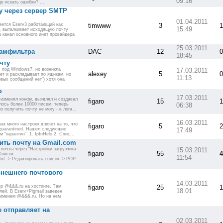
09:16
е искать ошибки? ...
у через сервер SMTP
01.04.2011
еется Eserv3 работающий как
timwww
3
1
15:49
, выталкивает исходящую почту
а канал основного инет провайдера
25.03.2011
памфильтра
DAC
12
0
18:45
чту
 под Windows7, но возникла
17.03.2011
alexey
5
0
ет и раскладывает по ящикам, но
11:13
овых сообщений нет”) хотя она
P
17.03.2011
 изменял конфу, выявлял и создавал
figaro
15
1
лось более 10000 писем, теперь
06:38
 получить почту не могу - в лога...
16.03.2011
ак много настроек влияет на то, что
figaro
5
2
 quarantined. Нашел следующие
17:49
 "карантин": 1. IpInHelo 2. Спис...
ить почту на Gmail.com
почты через "Настройки загрузчика
15.03.2011
figaro
55
4
Список
11:54
txt -> Редактировать список -> POP-
нешнего почтового
14.03.2011
ер @&&&.ru на хостинге. Там
figaro
25
1
18:01
лей. В Eserv+Pigmail заведен
 именем @&&&.ru. Но на нем
е отправляет на
02.03.2011