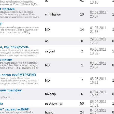
ac
41
1
любые приобретенные продукты.
18:18
первые за 15 лет... Работа PigMa...
ет письма
роблема с pop3recv. Перестал
02.03.2012
vmikhajlov
10
1
ка. Письма сразу удаляет. Если
20:07
 письма не удаляются, но все равно
AP
 перехода наблюдаю периодическое
01.07.2011
ND
14
1
 это примерно 1 раз в неделю, при
21:58
ется. Но в логах acIMAP.log
29.06.2011
ac
0
0
12:33
, как прикрутить
09.06.2011
ушает 25 порт, отдает куда угодно,
skygirl
2
1
не передает ошибку 550 отправителю
10:32
ачале сессии передает нормаль...
а писем
ать такие ограничения по размеру
08.06.2011
ND
1
0
ределы EServ 10М; - на исходящую
20:07
main.lv 50М; - на исходящую почту
 логов xxxSMTPSEND
roxy 2.3 beta5. Файл логов
05.05.2011
ND
7
1
корневой каталог диска, хотя все
16:21
ную директорию. В настройках для
ящий траффик
07.04.2011
foxship
6
0
19:02
op2smtp? ...
05.04.2011
та
psSnowman
50
1
17:31
т" сервис acIMAP
04.04.2011
figaro
24
0
ски "падает" сервис acIMAP -