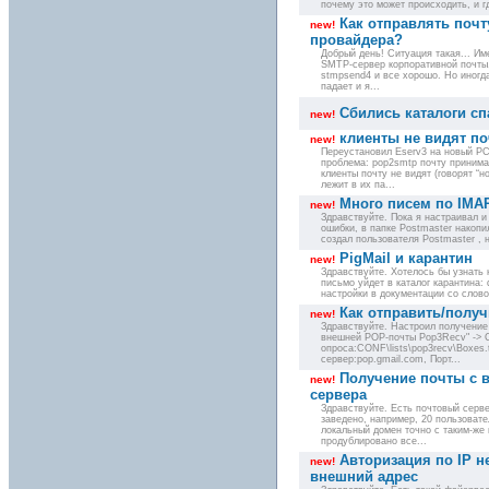
почему это может происходить, и гд
Как отправлять почт
new!
провайдера?
Добрый день! Ситуация такая... Им
SMTP-сервер корпоративной почты
stmpsend4 и все хорошо. Но иногд
падает и я...
Сбились каталоги с
new!
клиенты не видят по
new!
Переустановил Eserv3 на новый PC
проблема: pop2smtp почту принима
клиенты почту не видят (говорят “н
лежит в их па...
Много писем по IMA
new!
Здравствуйте. Пока я настраивал и
ошибки, в папке Postmaster накопи
создал пользователя Postmaster , но
PigMail и карантин
new!
Здравствуйте. Хотелось бы узнать к
письмо уйдет в каталог карантина:
настройки в документации со словом
Как отправить/получ
new!
Здравствуйте. Настроил получение 
внешней POP-почты Pop3Recv" -> 
опроса:CONF\lists\pop3recv\Boxes.
сервер:pop.gmail.com, Порт...
Получение почты с в
new!
сервера
Здравствуйте. Есть почтовый серв
заведено, например, 20 пользовате
локальный домен точно с таким-же
продублировано все...
Авторизация по IP н
new!
внешний адрес