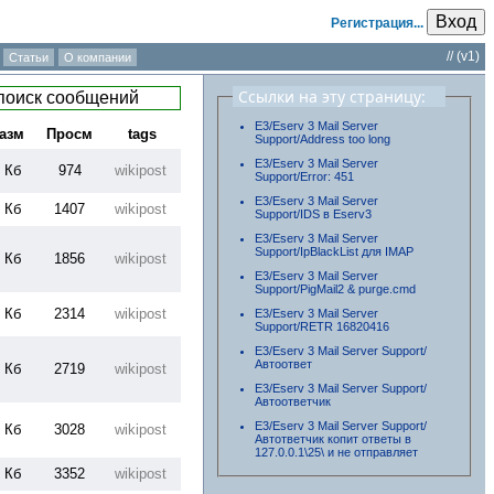
Вход
Регистрация...
/
/
(v1)
Статьи
О компании
Ссылки на эту страницу:
E3/Eserv 3 Mail Server
азм
Просм
tags
Support/Address too long
E3/Eserv 3 Mail Server
 Кб
974
wikipost
Support/Error: 451
E3/Eserv 3 Mail Server
 Кб
1407
wikipost
Support/IDS в Eserv3
E3/Eserv 3 Mail Server
Support/IpBlackList для IMAP
 Кб
1856
wikipost
E3/Eserv 3 Mail Server
Support/PigMail2 & purge.cmd
 Кб
2314
wikipost
E3/Eserv 3 Mail Server
Support/RETR 16820416
E3/Eserv 3 Mail Server Support/
Автоответ
 Кб
2719
wikipost
E3/Eserv 3 Mail Server Support/
Автоответчик
E3/Eserv 3 Mail Server Support/
 Кб
3028
wikipost
Автответчик копит ответы в
127.0.0.1\25\ и не отправляет
 Кб
3352
wikipost