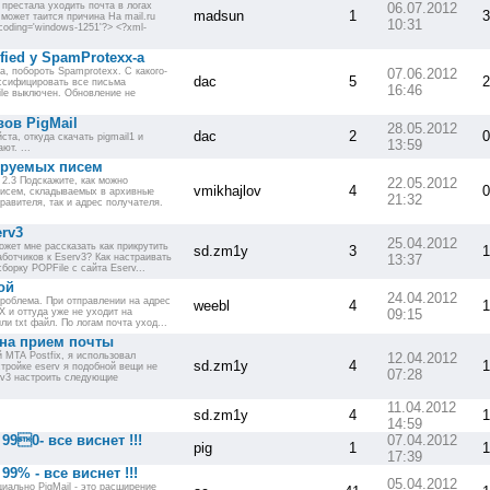
престала уходить почта в логах
06.07.2012
madsun
1
3
может таится причина На mail.ru
10:31
ncoding='windows-1251'?> <?xml-
ied у SpamProtexx-а
а, побороть Spamprotexx. С какого-
07.06.2012
dac
5
2
ссифицировать все письма
16:46
file выключен. Обновление не
вов PigMail
28.05.2012
dac
2
0
та, откуда скачать pigmail1 и
13:59
ют. ...
руемых писем
 2.3 Подскажите, как можно
22.05.2012
vmikhajlov
4
0
писем, складываемых в архивные
21:32
равителя, так и адрес получателя.
rv3
25.04.2012
ожет мне рассказать как прикрутить
sd.zm1y
3
1
отчиков к Eserv3? Как настраивать
13:37
борку POPFile с сайта Eserv...
ой
24.04.2012
роблема. При отправлении на адрес
weebl
4
1
 и оттуда уже не уходит на
09:15
ли txt файл. По логам почта уход...
 на прием почты
 MTA Postfix, я использовал
12.04.2012
sd.zm1y
4
1
настройке eserv я подобной вещи не
07:28
rv3 настроить следующие
11.04.2012
sd.zm1y
4
1
14:59
990- все виснет !!!
07.04.2012
pig
1
1
17:39
9% - все виснет !!!
05.04.2012
иально PigMail - это расширение