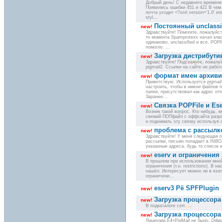
Добрый день! С недавнего времени 
Появились ошибки 451 и 421 В чем 
почта уходит <?xml version='1.0' e
styl...
Постоянный unclassif
new!
Здравствуйте! Помогите, пожалуйст
то момента Spamprotexx начал кла
одинаково, unclassified и все. POP
помогло. ...
Загрузка дистрибути
new!
Здравствуйте! Подскажите, пожалуйс
pigmail2. Ссылки на сайте не работа
формат имен архиви
new!
Приветствую. Используется pigmail
настроить, чтобы в имени файлов 
папки, присутствовал как адрес отп
Заранее...
Связка POPFile и Ese
new!
Возник такой вопрос. Кто нибудь, м
свежий ПОПфайл с оффсайта разраб
и поднимать эту связку используя с
проблема с рассылк
new!
Здравствуйте! У меня следующая п
рассылки, письмо попадает в INBOX
указанные адреса, будь то список и
eserv и ограничения
new!
В прошлом при использовании мной
ограничения (т.н. restrictions). В 
нашёл. Интересует можно ли в ese
ограничени...
eserv3 Рё SPFPlugin
new!
Загрузка процессора 
new!
В подкаталоге cert. ...
Загрузка процессора 9
new!
Лицензии E4+PigMail не было. Офиц