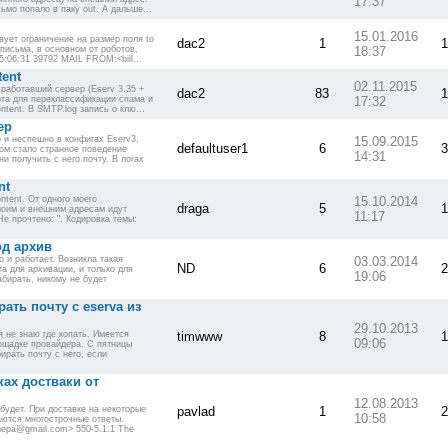
17:37
ьмо попало в паку out. А дальше...
15.01.2016
вует ограничение на размер поля to
dac2
1
1
 письма, в основном от роботов,
18:37
5:06:31 39792 MAIL FROM:<bill...
ent
02.11.2015
 работавший сервер (Eserv 3.35 +
dac2
83
1
бота для переклассификации спама и
17:32
ntent. В SMTP.log запись о клю...
ер
 и неспешно в конфигах Eserv3,
15.09.2015
defaultuser1
6
3
огом стало странное поведение
14:31
ни получить с него почту. В логах
nt
tent. От одного моего
15.10.2014
draga
5
1
моим и внешним адресам идут
11:17
е прочтено: ". Кодировка темы:
д архив
 и работает. Возникла такая
03.03.2014
ND
6
2
та для архивации, и только для
19:06
забирать, никому не будет
ать почту с eserva из
29.10.2013
 не знаю где копать. Имеется
timwww
8
1
09:06
ощадке провайдера. С пятницы
ирать почту с него, если
ах достваки от
12.08.2013
 будет. При доставке на некоторые
pavlad
1
2
10:58
аются многострочные ответы.
ера@gmail.com> 550-5.1.1 The