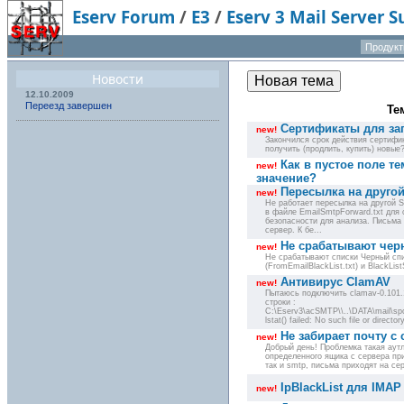
Eserv Forum
/
E3
/
Eserv 3 Mail Server 
Продукт
Новости
Новая тема
12.10.2009
Переезд завершен
Те
Сертификаты для зап
new!
Закончился срок действия сертифик
получить (продлить, купить) новые? 
Как в пустое поле те
new!
значение?
Пересылка на друго
new!
Не работает пересылка на другой 
в файле EmailSmtpForward.txt для
безопасности для анализа. Письма
сервер. К бе...
Не срабатывают чер
new!
Не срабатывают списки Черный спи
(FromEmailBlackList.txt) и BlackListS
Антивирус ClamAV
new!
Пытаюсь подключить clamav-0.101.1
строки :
C:\Eserv3\acSMTP\\..\DATA\mail\sp
lstat() failed: No such file or direct
Не забирает почту с 
new!
Добрый день! Проблемка такая аутл
определенного ящика с сервера при
так и smtp, письма приходят на сер
IpBlackList для IMAP
new!