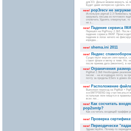
для E3. Деньги можем вернуть за 
Будет даже интересно сделать это в
pop3recv не загружа
new!
Использую pigmail 2.3 Появилась п
загружать письма из почтового ящи
отключить Удалять отвергнутые, то
не з...
Падение сервиса IM
new!
Перешёл на PigProxy 2.3b5. После
падение сервиса IMAP. Происходит
падении в логах ничего не фиксиру
изредка...
shema.ini 2011
new!
Яндекс спамооборона
new!
Существует версия смтп-прокси, сл
ставит флаги и метку в теме. Но: 
после приема дата (мконтент), в н
Ограничения размер
new!
PigMail 2.3b6 Необходимо реализов
писем: - на исходящую почту за п
почту за пределы EServ в домен do
...
Расположение файла
new!
Выполнил переход на PigMail + PigP
xxxSMTPSEND.log стал писаться в 
остальные логи пишутся в правиль
всех лог...
Как сосчитать вход
new!
pop2smtp?
Как сосчитать входящий траффик p
Проверка сертифика
new!
Периодически "падае
new!
Здравствуйте. Почему-то периодиче