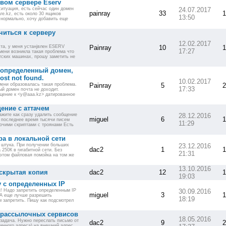
вом сервере Eserv
ситуация, есть сейчас один домен
24.07.2017
painray
33
1
re.kz, есть около 30 ящиков
13:50
т нормально, хочу добавить еще
иться к серверу
12.02.2017
та, у меня устанjвлен ESERV
Painray
10
1
17:27
мени возникла такая проблема что
нтских машинах, прошу заметить не
 определенный домен,
ost not found.
10.02.2017
мени образовалась такая проблема.
Painray
5
2
17:33
ый домен почта не доходит.
щение к <y@aaa.kz> датированное
ение с аттачем
ажите как сразу удалить сообщение
28.12.2016
miguel
6
1
 последнее время тысячи писем
11:29
прочими скриптами с троянами Есть
а в локальной сети
 штука. При получении больших
23.12.2016
dac2
1
1
 250К в гигабитной сети. Без
21:31
 этом файловая помойка на том же
13.10.2016
скрытая копия
dac2
12
1
19:03
 с определенных IP
! Надо запретить определенным IP
30.09.2016
miguel
3
1
. А еще лучше разрешить
18:19
м запретить. Пишу как подсмотрел
 рассылочных сервисов
18.05.2016
 задача. Нужно переслать письмо от
dac2
9
2
инного адреса) на внешний адрес.