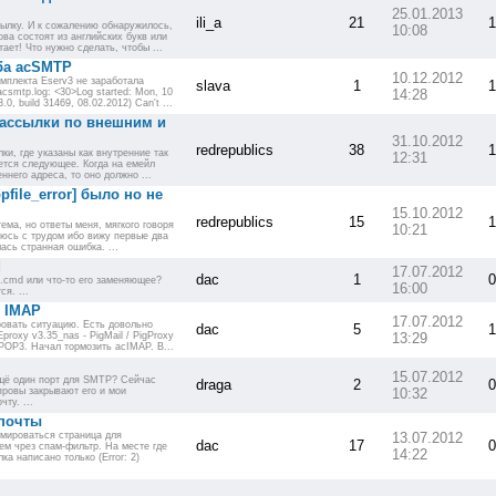
25.01.2013
ili_a
21
1
ылку. И к сожалению обнаружилось,
10:08
ова состоят из английских букв или
ает! Что нужно сделать, чтобы ...
ба acSMTP
10.12.2012
мплекта Eserv3 не заработала
slava
1
1
csmtp.log: <30>Log started: Mon, 10
14:28
, build 31469, 08.02.2012) Can't ...
рассылки по внешним и
31.10.2012
redrepublics
38
1
ки, где указаны как внутренние так
12:31
ется следующее. Когда на емейл
ннего адреса, то оно должно ...
file_error] было но не
15.10.2012
redrepublics
15
1
ема, но ответы меня, мягкого говоря
10:21
уюсь с трудом ибо вижу первые два
ась странная ошибка. ...
d
17.07.2012
dac
1
0
ge.cmd или что-то его заменяющее?
16:00
я. ...
 IMAP
17.07.2012
ровать ситуацию. Есть довольно
dac
5
1
roxy v3.35_nas - PigMail / PigProxy
13:29
POP3. Начал тормозить acIMAP. В...
15.07.2012
ещё один порт для SMTP? Сейчас
draga
2
0
провы закрывают его и мои
10:32
ту. ...
почты
рмироваться страница для
13.07.2012
dac
17
0
ем чрез спам-фильтр. На месте где
14:22
а написано только (Error: 2)