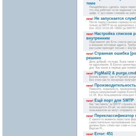
теме
Понадобилось сделать такую перес
что она работает если заданные сл
цифр. С русскими словами не работ
Не запускается служ
new!
После переустановки сервера из ко
только acSMTP из-за spamprotexx a
Dec 2012 10:01:05 +0600 (acSMTP/3.0
Настройка списков 
new!
внутренним
Подскажите! plz Есть список рассыл
и внешние почтовые адреса. Требу
рассылки приходит письмо с внутре
Странная ошибка [pop
new!
решено
День добрый, господа. Была такая т
не вдохновили. В Eserve оринетир
дня. Как назло в первые дни появил
PigMail2 & purge.cm
new!
Возник вопрос. Где в Pigmail2 pur
Без этого как-то нехорошо получаетс
Производительность
new!
Помогите, пожалуйста, проанализи
сильно нагруженный сервер Eserv/Ep
v1.35. Все пользователи пользуют 
Ещё порт для SMTP
new!
Как "заставить" acSMTP слушать 
используется 25-ый, но некоторые 
пользователи не могут отправить поч
Переклассификатор 
new!
С какого-то момента перестала фо
самостоятельно проталкивания пис
должны быть слова про спам и ссылк
Версия Pi...
Error: 451
new!