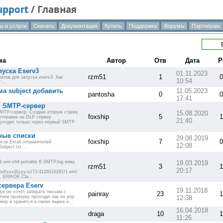
Support
/
Главная
ы и услуги
Скачать
Документация
Купить
Поддержка
Форумы
Партнёрам
ма
Автор
Отв
Дата
Р
уска Eserv3
01.11.2023
rzm51
1
0
атов для запуска eserv3. Как
10:54
...
ма subject добавить
11.05.2023
pantosha
0
0
17:41
й SMTP-сервер
SMTP-сервер. Создаю вторую строку
15.08.2020
foxship
5
1
 отправки на DLP сервер
21:40
 уходят только через первый SMTP
ные списки
29.08.2019
foxship
7
0
сок Email отправителей
12:08
ubject.txt ...
-win-x64-portable В SMTP.log вижу
19.03.2019
rzm51
3
1
20:17
ool\xxx@yyy.ru!71!4126016281!1.eml:
ory. ERROR Cla...
сервера Eserv
19.11.2018
ук не хочет забирать письма с
painray
23
1
чем проверку проходит как по pop
12:38
вер и хранятся в папке ящика н...
16.04.2018
draga
10
1
11:26