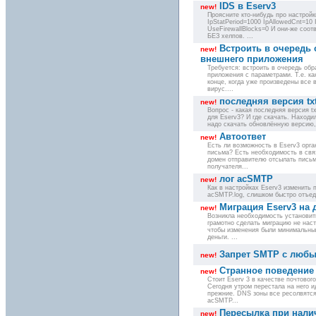
IDS в Eserv3
new!
Проясните кто-нибудь про настройки
IpStatPeriod=1000 IpAllowedCnt=10 
UseFirewallBlocks=0 И они-же соо
БЕЗ хелпов. ...
Встроить в очередь 
new!
внешнего приложения
Требуется: встроить в очередь обр
приложения с параметрами. Т.е. ка
конце, когда уже произведены все 
вирус....
последняя версия txt
new!
Вопрос - какая последняя версия tx
для Eserv3? И где скачать. Находил
надо скачать обновлённую версию, 
Автоответ
new!
Есть ли возможность в Eserv3 орг
письма? Есть необходимость в свя
домен отправителю отсылать пись
получателя...
лог acSMTP
new!
Как в настройках Eserv3 изменить 
acSMTP.log, слишком быстро отъеда
Миграция Eserv3 на 
new!
Возникла необходимость установить
грамотно сделать миграцию не нас
чтобы изменения были минимальным
деньги. ...
Запрет SMTP с любы
new!
Странное поведение 
new!
Стоит Eserv 3 в качестве почтовог
Сегодня утром перестала на него и
прежние. DNS зоны все ресолвятся
acSMTP...
Пересылка при нали
new!