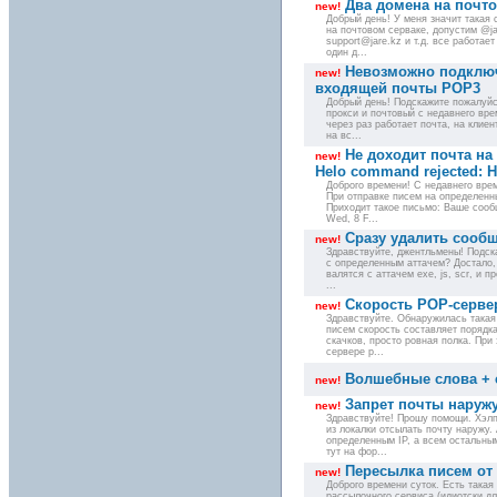
Два домена на почто
new!
Добрый день! У меня значит такая 
на почтовом серваке, допустим @ja
support@jare.kz и т.д. все работае
один д...
Невозможно подключ
new!
входящей почты POP3
Добрый день! Подскажите пожалуйс
прокси и почтовый с недавнего вре
через раз работает почта, на клие
на вс...
Не доходит почта на
new!
Helo command rejected: H
Доброго времени! С недавнего вре
При отправке писем на определенн
Приходит такое письмо: Ваше сооб
Wed, 8 F...
Сразу удалить сообщ
new!
Здравствуйте, джентльмены! Подск
с определенным аттачем? Достало,
валятся с аттачем exe, js, scr, и 
...
Скорость POP-сервер
new!
Здравствуйте. Обнаружилась такая
писем скорость составляет порядка
скачков, просто ровная полка. При
сервере р...
Волшебные слова + 
new!
Запрет почты наружу
new!
Здравствуйте! Прошу помощи. Хэлп
из локалки отсылать почту наружу
определенным IP, а всем остальны
тут на фор...
Пересылка писем от
new!
Доброго времени суток. Есть такая
рассылочного сервиса (идиотски дл