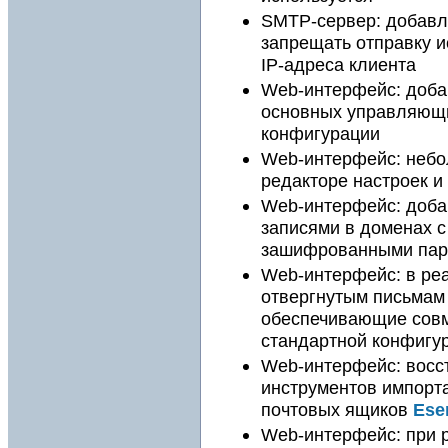
SMTP-сервер: добавл
запрещать отправку и
IP-адреса клиента
Web-интерфейс: доба
основных управляющи
конфигурации
Web-интерфейс: небо
редакторе настроек и
Web-интерфейс: доба
записями в доменах с
зашифрованными па
Web-интерфейс: в ре
отвергнутым письмам
обеспечивающие совм
стандартной конфигу
Web-интерфейс: восс
инструментов импорта
почтовых ящиков
Ese
Web-интерфейс: при р