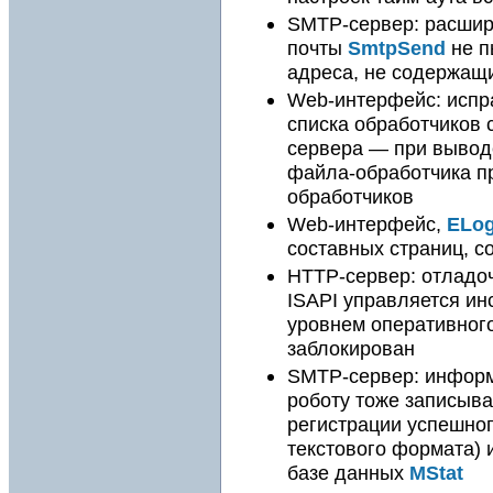
SMTP-сервер: расшир
почты
SmtpSend
не п
адреса, не содержащ
Web-интерфейс: испр
списка обработчиков 
сервера — при вывод
файла-обработчика пр
обработчиков
Web-интерфейс,
ELo
составных страниц, 
HTTP-сервер: отладо
ISAPI управляется инс
уровнем оперативног
заблокирован
SMTP-сервер: информ
роботу тоже записыва
регистрации успешног
текстового формата) 
базе данных
MStat