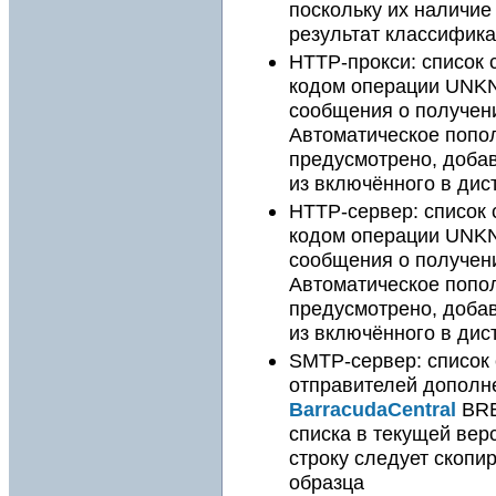
поскольку их наличие
результат классифик
HTTP-прокси: список 
кодом операции UN
сообщения о получен
Автоматическое попол
предусмотрено, добав
из включённого в дис
HTTP-сервер: список 
кодом операции UN
сообщения о получен
Автоматическое попол
предусмотрено, добав
из включённого в дис
SMTP-сервер: список 
отправителей дополн
BarracudaCentral
BRB
списка в текущей вер
строку следует скопи
образца