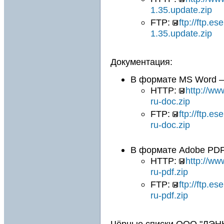
1.35.update.zip
FTP:
ftp://ftp.e
1.35.update.zip
Документация:
В формате MS Word —
HTTP:
http://ww
ru-doc.zip
FTP:
ftp://ftp.e
ru-doc.zip
В формате Adobe PDF
HTTP:
http://ww
ru-pdf.zip
FTP:
ftp://ftp.e
ru-pdf.zip
Чёрные списки ООО "ЛЭНК"