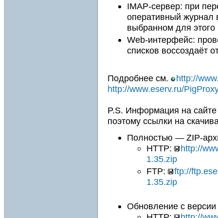
IMAP-сервер: при пе
оперативный журнал 
выбранном для этого
Web-интерфейс: пров
списков воссоздаёт о
Подробнее см.
http://www
http://www.eserv.ru/PigProx
P.S. Информация на сайте
поэтому ссылки на скачив
Полностью — ZIP-арх
HTTP:
http://ww
1.35.zip
FTP:
ftp://ftp.e
1.35.zip
Обновление с версии 
HTTP:
http://ww