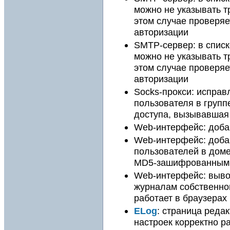
можно не указывать 
этом случае проверяе
авторизации
SMTP-сервер: в спис
можно не указывать 
этом случае проверяе
авторизации
Socks-прокси: исправ
пользователя в групп
доступа, вызывавшая
Web-интерфейс: доба
Web-интерфейс: доба
пользователей в доме
MD5-зашифрованным
Web-интерфейс: вывод
журналам собственног
работает в браузерах 
ELog
: страница реда
настроек корректно ра