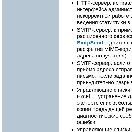
HTTP-сервер: исправл
интерфейса админист
некорректной работе
ведения статистики в
SMTP-сервер: в прим
расширенного сервис
SmtpSend
о длительн
раскрытие MIME-коди
адреса получателя)
SMTP-сервер: если от
приёме адреса отправ
письмо, после заданн
принудительно разрыв
Управляющие списки: 
Excel — устранение 
экспорте списка боль
копии предыдущей ре
диагностические соо
ошибки
Управляющие списки: