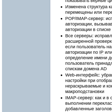
показывать верные 
Изменена структура к
перемещены или пер
POP/IMAP-сервер: ис
авторизации, вызывав
авторизации в списк
Все серверы: исправ
расширенной проверк
если пользователь на
авторизации по
IP
ил
определение имени дом
пользователь принад
спискам домена AD
Web-интерфейс: убран
настройки при отобр
нераскрываемые и ко
макроподстановки
IMAP-сервер: как и в
выполнении переклас
добавленные заголовки