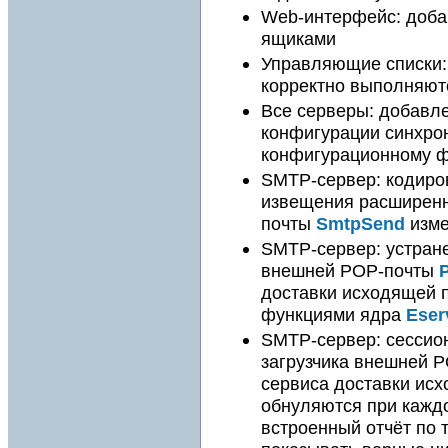
Web-интерфейс: доба
ящиками
Управляющие списки: 
корректно выполняютс
Все серверы: добавл
конфигурации синхро
конфигурационному фа
SMTP-сервер: кодиро
извещения расширенн
почты
SmtpSend
изме
SMTP-сервер: устране
внешней POP-почты
доставки исходящей 
функциями ядра
Eser
SMTP-сервер: сессион
загрузчика внешней 
сервиса доставки ис
обнуляются при каждо
встроенный отчёт по 