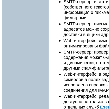
SMTP-сервер: в стати
(собственного тексто
информация о письма
фильтрами
SMTP-сервер: письма
адресатов можно сохр
доставки в ящики адр
Web-интерфейс: изме
оптимизированы файл
SMTP-сервер: проверк
содержания может быт
и динамически, по те
другими спам-фильтр
Web-интерфейс: в ре
символов в полях зад
исправлена справка к
соединения для IMAP
Web-интерфейс: реда
доступно не только в 
отдельных служб
Ese