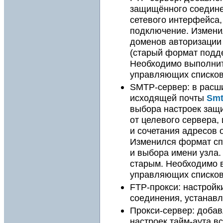
защищённого соединен
сетевого интерфейса,
подключение. Измени
доменов авторизации
(старый формат подд
Необходимо выполнит
управляющих списко
SMTP-сервер: в расш
исходящей почты
Sm
выбора настроек защ
от целевого сервера,
и сочетания адресов 
Изменился формат сп
и выбора имени узла
старым. Необходимо 
управляющих списко
FTP-прокси: настройк
соединения, устанав
Прокси-сервер: добав
настроек тайм-аута 