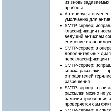
из вновь задаваемых
пробелы
Антивирусы: изменен
умолчанию для антив
SMTP-сервер: исправ
классификации писем
ведущий антиспам сом
сомнение становило
SMTP-сервер: в опер
дополнительных диаг
переклассификации п
SMTP-сервер: исправ
списка рассылки — пр
отправителей терялис
разрешения
SMTP-сервер: в спис
рассылки можно не ук
наличии требования а
проверяется сам фак
SMTP-сервер: в спис