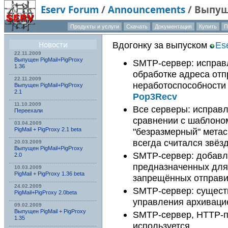
Eserv Forum
/
Announcements
/
Выпуще
Продукты и услуги
Скачать
Документация
Купить
П
Новости
Вдогонку за выпуском
Es
22.11.2009
Выпущен PigMail+PigProxy
SMTP-сервер: исправ
1.36
обработке адреса отп
22.11.2009
неработоспособности
Выпущен PigMail+PigProxy
2.1
Pop3Recv
11.10.2009
Все серверы: исправ
Переехали
сравнении с шаблоном
03.04.2009
"безразмерный" метас
PigMail + PigProxy 2.1 beta
всегда считался звёз
20.03.2009
Выпущен PigMail+PigProxy
SMTP-сервер: добавл
2.0
предназначенных для
10.03.2009
PigMail + PigProxy 1.36 beta
запрещённых отправи
24.02.2009
SMTP-сервер: сущест
PigMail+PigProxy 2.0beta
управления архиваци
09.02.2009
Выпущен PigMail + PigProxy
SMTP-сервер, HTTP-п
1.35
используется