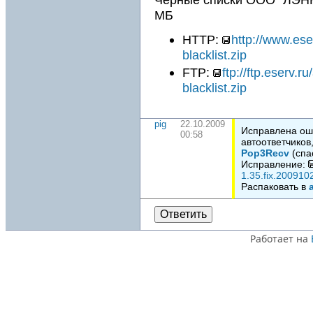
МБ
HTTP:
http://www.ese
blacklist.zip
FTP:
ftp://ftp.eserv.
blacklist.zip
pig
22.10.2009
Исправлена ош
00:58
автоответчиков
Pop3Recv
(спа
Исправление:
1.35.fix.200910
Распаковать в
Ответить
Работает на