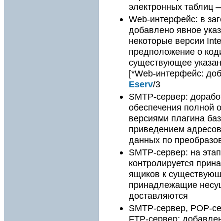
электронных таблиц
Web-интерфейс: в за
добавлено явное указ
некоторые версии Int
предположение о коди
существующее указан
[*Web-интерфейс: до
Eserv
/3
SMTP-сервер: дорабо
обеспечения полной 
версиями плагина баз
приведением адресов 
данных по преобразо
SMTP-сервер: на этап
контролируется прин
ящиков к существующ
принадлежащие несу
доставляются
SMTP-сервер, POP-се
FTP-сервер: добавле