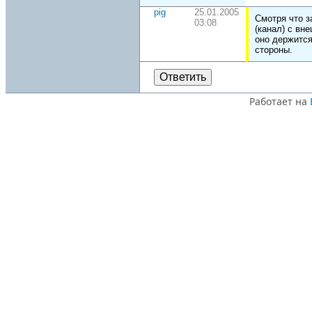
pig
25.01.2005
Смотря что з
03:08
(канал) с вн
оно держится,
стороны.
Ответить
Работает на