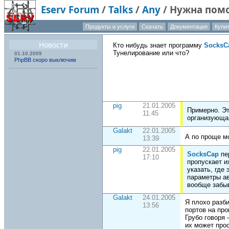
Eserv Forum
/
Talks
/
Any
/
Нужна помо
Продукты и услуги
Скачать
Документация
Купи
О компа
Новости
Кто нибудь знает программу
SocksC
Тунелирование или что?
01.10.2009
PhpBB скоро выключим
pig
21.01.2005
Примерно. Эт
11:45
организующая
Galakt
22.01.2005
А по проще м
13:39
pig
22.01.2005
SocksCap
пе
17:10
пропускает и
указать, где 
параметры ав
вообще забыв
Galakt
24.01.2005
Я плохо разби
13:56
портов на про
Грубо говоря
их может прос