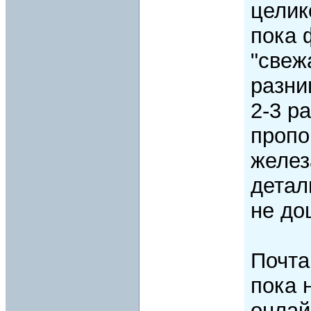
целик
пока 
"свеж
разни
2-3 р
пропо
желез
детал
не до
Почта
пока 
онлай