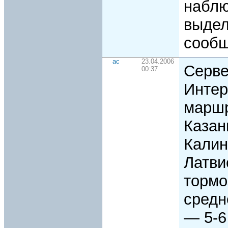
наблю
выдел
сооб
ac
23.04.2006
Серве
00:37
Интер
маршр
Казан
Калин
Латви
тормо
средн
— 5-6