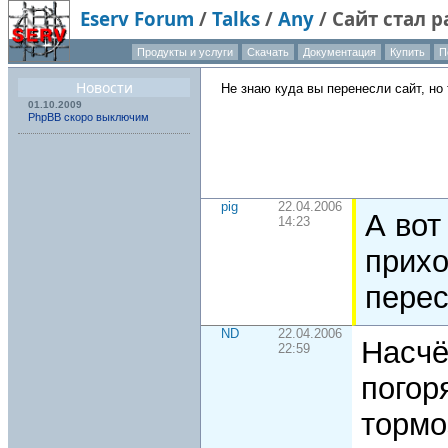
Eserv Forum
/
Talks
/
Any
/
Сайт стал р
Продукты и услуги
Скачать
Документация
Купить
П
Новости
Не знаю куда вы перенесли сайт, но
01.10.2009
PhpBB скоро выключим
pig
22.04.2006
А вот
14:23
прихо
перес
ND
22.04.2006
Насчё
22:59
погор
тормо