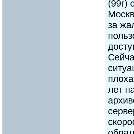
(99г)
Москв
за жа
польз
досту
Сейча
ситуа
плоха
лет н
архив
серве
скоро
обрат