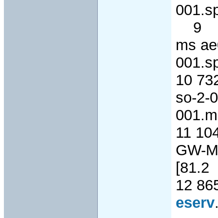
001.sp
9 42
ms ae
001.sp
10 73
so-2-
001.m
11 10
GW-Ma
[81.2
12 86
eserv