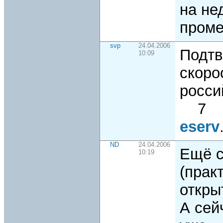
на не
проме
svp
24.04.2006
Подт
10:09
скоро
росси
7 23
eserv
ND
24.04.2006
Ещё с
10:19
(прак
откры
А сей