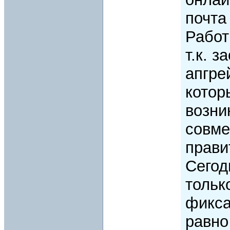
почта
Работ
т.к. 
апгре
котор
возни
совме
прави
Сегод
тольк
фикса
равно