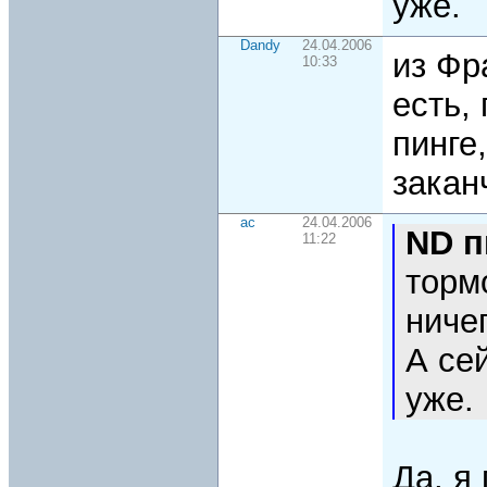
уже.
Dandy
24.04.2006
из Фр
10:33
есть,
пинге,
закан
ac
24.04.2006
ND п
11:22
торм
ниче
А се
уже.
Да, я