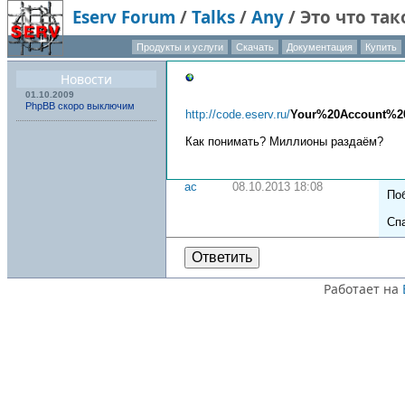
Eserv Forum
/
Talks
/
Any
/
Это что так
Продукты и услуги
Скачать
Документация
Купить
О компани
Новости
01.10.2009
PhpBB скоро выключим
http://code.eserv.ru/
Your%20Account%2
Как понимать? Миллионы раздаём?
ac
08.10.2013 18:08
По
Сп
Ответить
Работает на