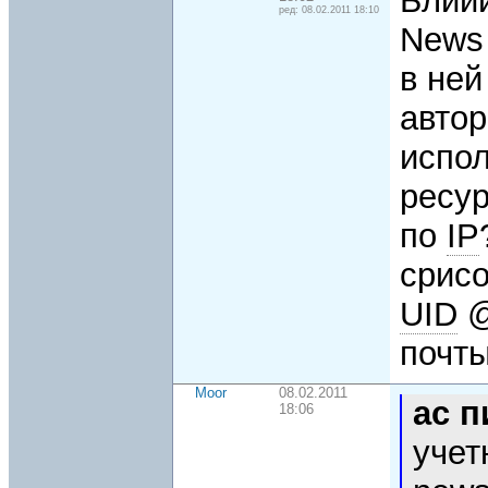
Блиии
ред: 08.02.2011 18:10
News 
в ней
автор
испо
ресу
по
IP
срисо
UID
@
почты
Moor
08.02.2011
ac 
18:06
учет