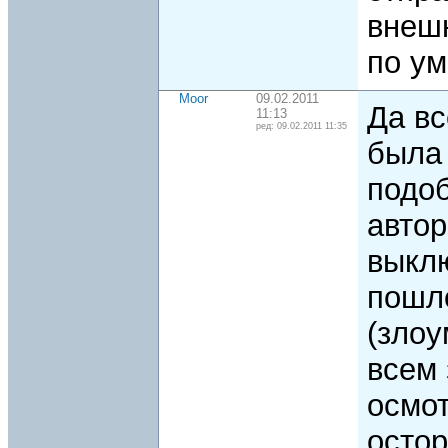
внеш
по у
Moor
09.02.2011
Да вс
11:13
ред: 09.02.2011 11:35
был
подоб
автор
выклю
пошл
(зло
всем 
осмот
остор