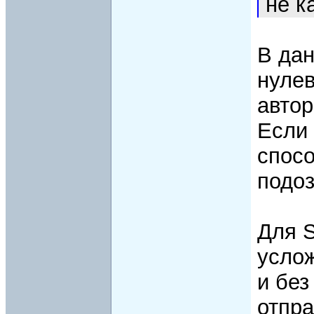
не к
В да
нулев
автор
Если
спос
подо
Для 
услож
и без
отпра