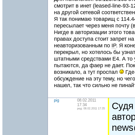
смотрит в инет (leased-line-93-
на другой сетевой соответствен
Я так понимаю товарищ с 114.4
пересылает через меня почту (в
Нигде в авторизации этого това
правах доступа стоит запрет н
неавторизованным по
IP
. Я ко
перекрыл, но хотелось бы узнат
штатными средствами Е4. А то 
пытаются, да фаер не дает. Пок
возникало, а тут проспал
Где
обсуждение на эту тему, но чег
нашел, так что сильно не пина
pig
08.02.2011
Судя 
17:34
ред: 08.02.2011 17:35
авто
news