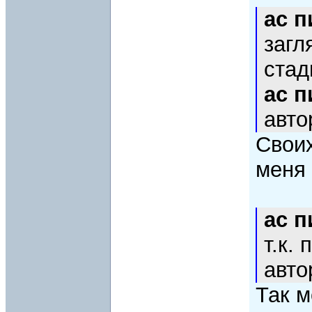
ac 
загл
стад
ac 
авто
Свои
меня 
ac 
т.к.
авто
Так м