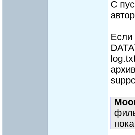
С пу
автор
Если 
DATA\
log.t
архив
suppo
Moo
филь
пока