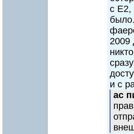
с Е2,
было.
фаеро
2009 
никто
сразу
досту
и с р
ac 
прав
отпр
вне