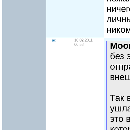
ничег
личны
ником
ac
10.02.2011
Moo
00:58
без 
отпр
вне
Так 
ушла
это 
кото