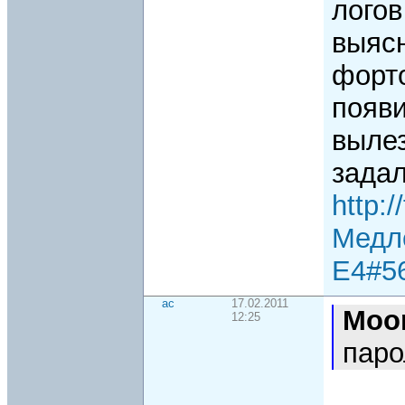
логов
выяс
форт
появи
вылез
зада
http:
Медл
Е4#5
ac
17.02.2011
Moo
12:25
паро