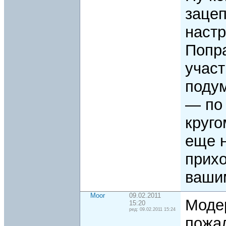
заце
настр
Попра
учас
подум
— по 
круго
еще 
прихо
ваши
Moor
09.02.2011
Моде
15:20
ред: 09.02.2011 15:24
пожал