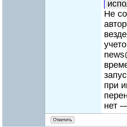
испо
Не со
авто
везде
учето
news@
врем
запус
при и
перен
нет —
Ответить