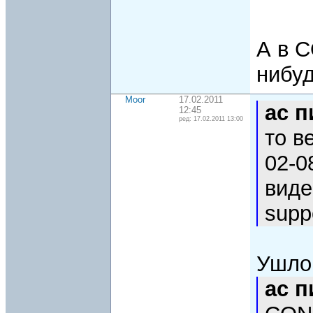
А в C
нибуд
Moor
17.02.2011
ac 
12:45
ред: 17.02.2011 13:00
то в
02-08
виде
supp
Ушло
ac 