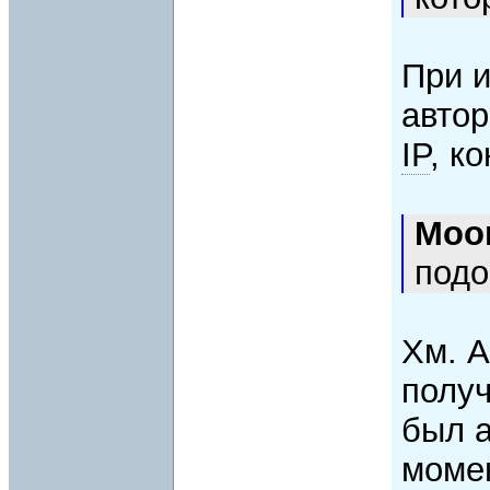
При 
автор
IP
, к
Moo
подо
Хм. А
получ
был а
моме