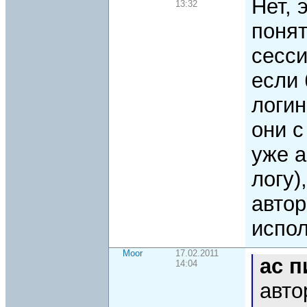
Нет, 
13:32
понят
сесси
если 
логин
они с
уже а
логу)
автор
испол
Moor
17.02.2011
ac 
14:04
авто