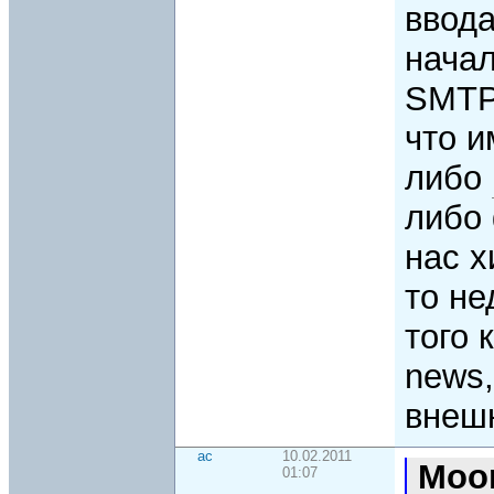
ввода
нача
SMTP-
что и
либо
либо 
нас х
то не
того 
news
внеш
ac
10.02.2011
Moo
01:07