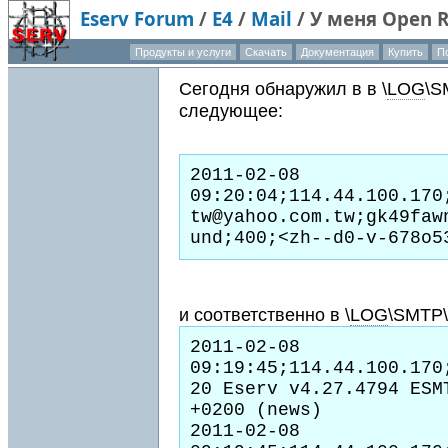
Eserv Forum
/
E4
/
Mail
/
У меня Open R
Продукты и услуги
Скачать
Документация
Купить
П
Сегодня обнаружил в в \
LOG
\S
следующее:
2011-02-08 
09:20:04;114.44.100.170
tw@yahoo.com.tw;gk49faw
и соответственно в \
LOG
\SMTP\
2011-02-08 
09:19:45;114.44.100.170
20 Eserv v4.27.4794 ESM
+0200 (news)

2011-02-08 