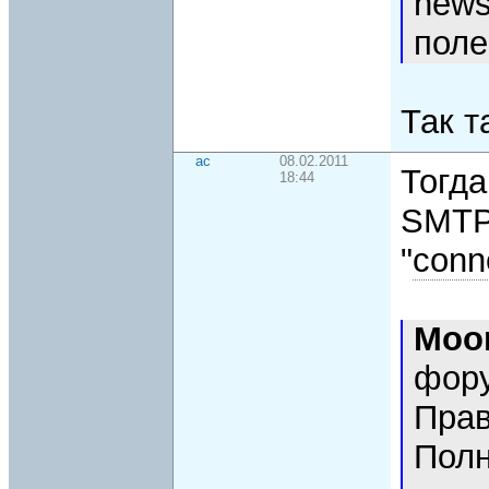
news
поле
Так т
ac
08.02.2011
Тогда
18:44
SMTP
"
conn
Moo
фору
Пра
Полн