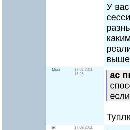
У вас
сесси
разн
каким
реали
выше
Moor
17.02.2011
ac 
13:23
спос
если
Туплю
ac
17.02.2011