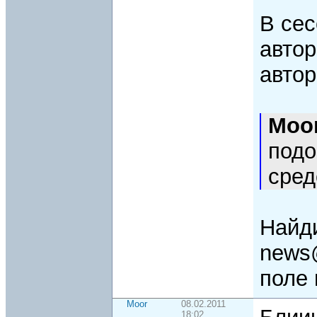
В сес
автор
автор
Moo
подо
сред
Найди
news@
поле 
Moor
08.02.2011
18:02