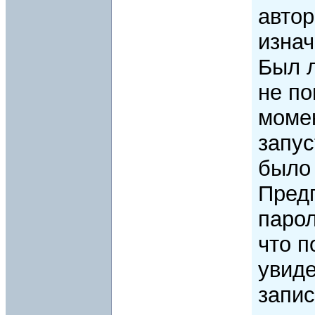
автор
изна
Был 
не по
момен
запус
было 
Пред
парол
что 
увиде
запис