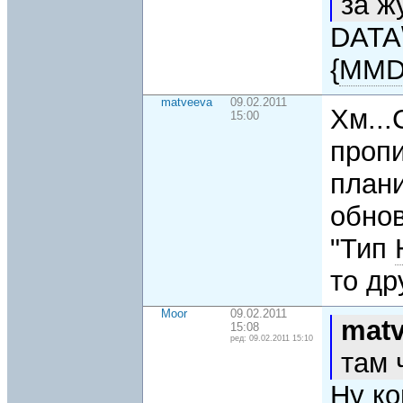
за ж
DATA
{
MM
matveeva
09.02.2011
Хм...
15:00
проп
план
обно
"Тип
то др
Moor
09.02.2011
mat
15:08
ред: 09.02.2011 15:10
там 
Ну к