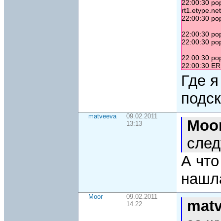
22:00:30 po
rt1.etype.n
22:00:30 po
22:00:30 po
22:00:30 po
22:00:30 po
22:00:30
ER
Где 
подс
matveeva
09.02.2011
Moo
13:13
сле
А что
нашла
Moor
09.02.2011
mat
14:22