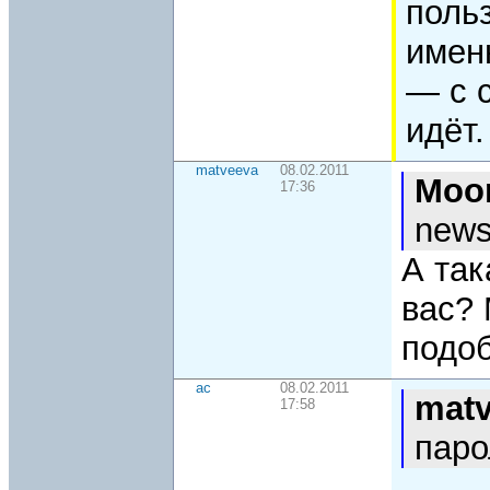
поль
имен
— с 
идёт.
matveeva
08.02.2011
Moo
17:36
news
А так
вас? 
подо
ac
08.02.2011
mat
17:58
паро