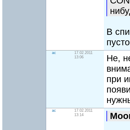
CONF
нибу
В спи
пусто
ac
17.02.2011
Не, н
13:06
внима
при 
появи
нуж
ac
17.02.2011
Moo
13:14