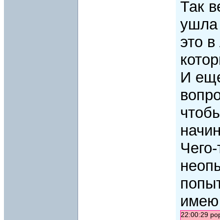
Так в
ушла 
это в
котор
И ещ
вопро
чтоб
начин
Чего-
неопы
попыт
имею
22:00:29 po