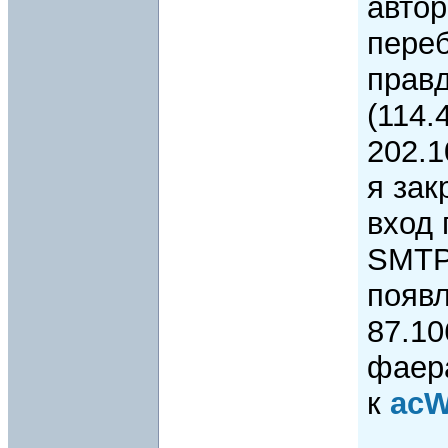
автор
переб
правд
(114.
202.1
я зак
вход 
SMTP 
появл
87.10
фаер
к
ac