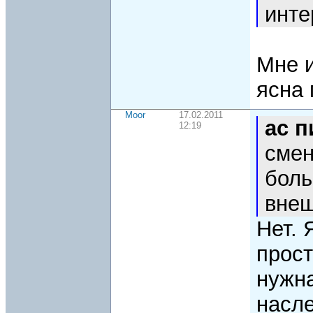
инте
Мне и
ясна 
Moor
17.02.2011
ac 
12:19
смен
боль
внеш
Нет. 
прост
нужн
насле