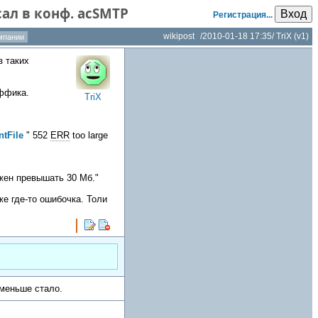
ал в конф. acSMTP
Вход
Регистрация...
wikipost
/
2010-01-18 17:35
/
TriX
(v1)
мпании
з таких
аффика.
TriX
ntFile
" 552
ERR
too large
жен превышать 30 Мб."
же где-то ошибочка. Толи
меньше стало.