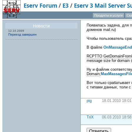
Eserv Forum
/
E3
/
Eserv 3 Mail Server 
Продукты и услуги
Ска
Новости
Появилась задача, для 
доменов mail.ru)
12.10.2009
Переезд завершен
Чтобы пользователь сраз
В файле
OnMassageEnd
RCPTTO
GetDomainFrom
message size for domain
Ну и файлик соответст
Domain
;
MaxMassagesFil
Вот только срабатывает 
с типами данных, толи с
pig
18.01.2010 18:01
TriX
06.03.2010 18:58
Ответить