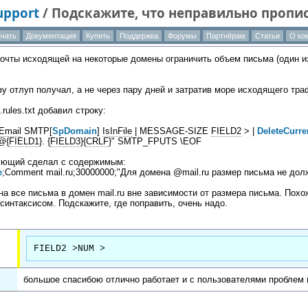
Support
/
Подскажите, что неправильно пропис
чать
Документация
Купить
Поддержка
Форумы
Партнёрам
Статьи
О ко
почты исходящей на некоторые домены ограничить объем письма (один и
у отлуп получал, а не через пару дней и затратив море исходящего тр
.rules.txt добавил строку:
Email
SMTP[
SpDomain
]
IsInFile
| MESSAGE-SIZE
FIELD2
> |
DeleteCurre
 @{
FIELD1
}. {
FIELD3
}{
CRLF
}" SMTP_FPUTS \EOF
вующий сделал с содержимым:
e
;Comment mail.ru;30000000;"Для домена @mail.ru размер письма не дол
на все письма в домен mail.ru вне зависимости от размера письма. Похо
 синтаксисом. Подскажите, где поправить, очень надо.
FIELD2 >NUM >
большое спасибою отлично работает и с пользователями проблем 