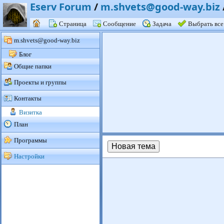
Eserv Forum
/
m.shvets@good-way.biz
Страница
Сообщение
Задача
Выбрать все
m.shvets@good-way.biz
Блог
Общие папки
Проекты и группы
Контакты
Визитка
План
Программы
Новая тема
Настройки