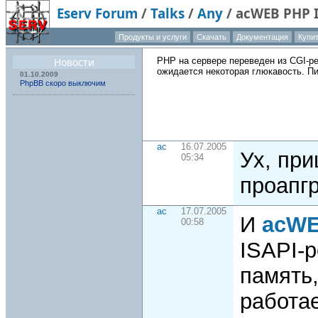
Eserv Forum
/
Talks
/
Any
/
acWEB PHP 
Продукты и услуги
Скачать
Документация
Купи
О компа
Новости
PHP на сервере переведен из CGI-реж
ожидается некоторая глюкавость. Пи
01.10.2009
PhpBB скоро выключим
ac
16.07.2005
Ух, пр
05:34
проапг
ac
17.07.2005
И
acW
00:58
ISAPI-
память,
работа