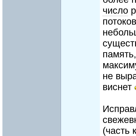
число
р
потоков
небольш
сущест
память,
максим
не выр
виснет
Исправ
свежев
(часть 