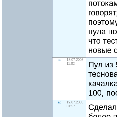
потока
говорят
поэтом
пула по
что тес
новые 
ac
18.07.2005
Пул из 
11:02
теснова
качалк
100, по
ac
19.07.2005
Сделал
01:57
более 