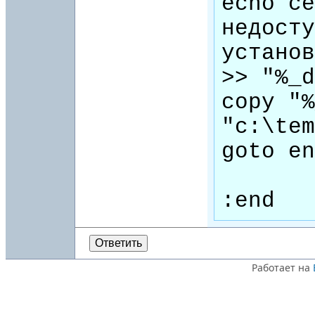
echo се
недосту
установ
>> "%_d
copy "%
"c:\tem
goto en
:end
Ответить
Работает на