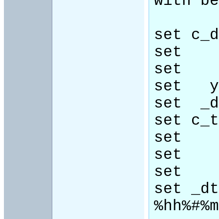
with be
set c_d
set    
set    
set   y
set  _d
set c_t
set    
set    
set    
set _dt
%hh%#%m