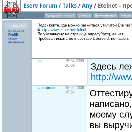
Eserv Forum
/
Talks
/
Any
/
Etelnet – 
клиент
Продукты и услуги
Скачать
Документация
Купить
О компани
Новости
Подскажите, где можно разжиться утилитой Etelnet?
http://www.eserv.ru/Etelnet
01.10.2009
По указанному на странице адресу(фтп), ее нет.
PhpBB
Пробовал искать ее в составе EServe-3, не нашел.
скоро
выключим
pig
15.04.2009
Здесь ле
10:09
http://ww
vap-tomsk
15.04.2009
Оттестиру
10:24
написано,
моему сл
вы выручи