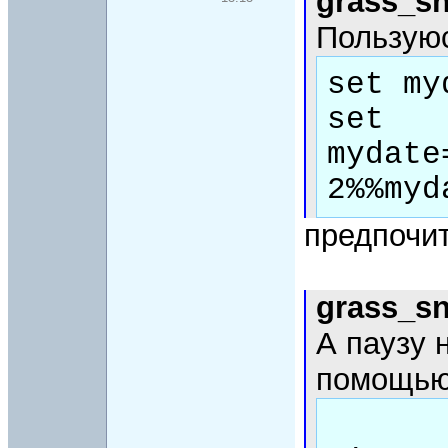
grass_s
Пользуюс
set my
set 
mydate
предпочи
grass_s
А паузу 
помощью 