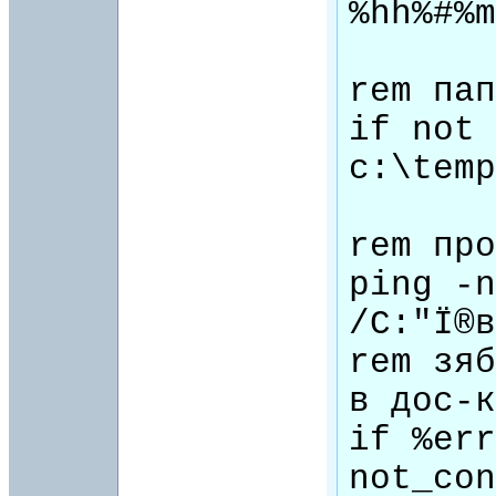
%hh%#%m
rem пап
if not 
c:\temp
rem про
ping -n
/C:"Ї®в
rem зяб
в дос-к
if %err
not_con