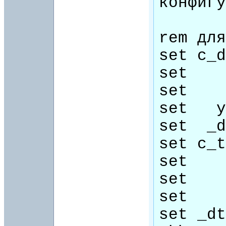
конфигу
rem для
set c_d
set    
set    
set   y
set  _d
set c_t
set    
set    
set    
set _dt