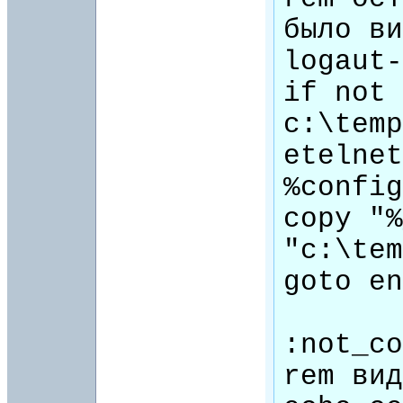
было ви
logaut-
if not 
c:\temp
etelnet
%config
copy "%
"c:\tem
goto en
:not_co
rem вид