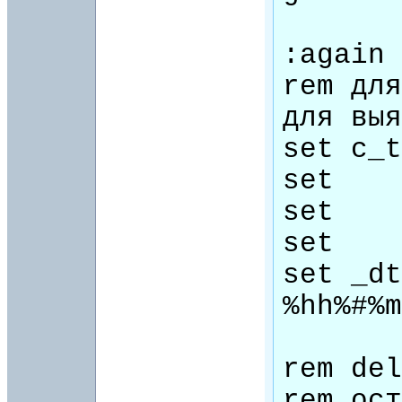
:again

rem для
для выя
set c_t
set    
set    
set    
set _dt
%hh%#%m
rem del
rem ост