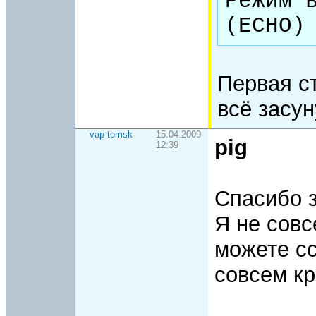
Режим в
(ECHO)
Первая ст
всё засун
vap-tomsk
15.04.2009
pig
12:39
Спасибо з
Я не совс
можете сс
совсем к