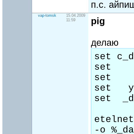
п.с. айпи
vap-tomsk
15.04.2009
pig
11:59
делаю
set c_d
set    
set    
set   y
set  _d
etelnet
-o %_da