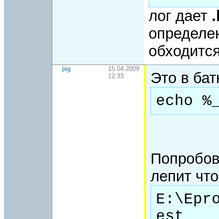
лог дает
.
определен
обходитс
pig
15.04.2009
Это в бат
12:33
echo %
Попробов
лепит что
E:\Epr
est
