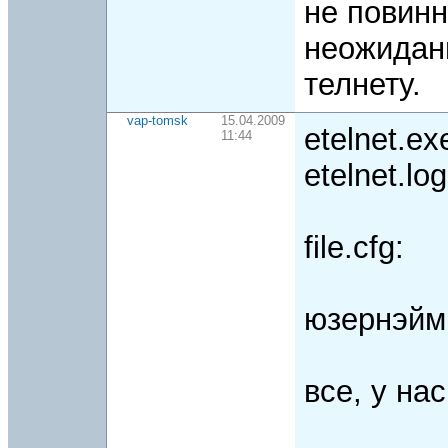
не повинн
неожиданн
телнету.
vap-tomsk
15.04.2009
etelnet.e
11:44
etelnet.log
file.cfg:
юзернэйм 
все, у на