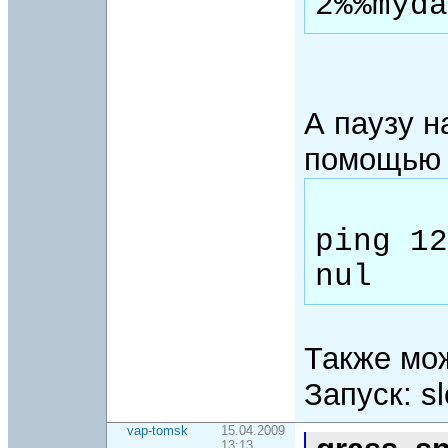
А паузу н
помощью 
ping 12
Также мож
Запуск: s
vap-tomsk
15.04.2009
13:13