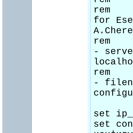
rem		Etelnet v0.94 
for Ese
A.Chere
rem		-s servername    
- serve
localho
rem		-c configfile    
- filen
configu
set ip_
set con