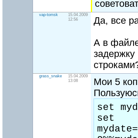
советова
vap-tomsk
15.04.2009
Да, все р
12:56
А в файле
задержку
строками
grass_snake
15.04.2009
Мои 5 коп
13:08
Пользуюсь
set myd
set 
mydate=