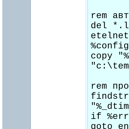
rem авт
del *.l
etelnet
%config
copy "%
"c:\tem
rem про
findstr
"%_dtim
if %err
goto en