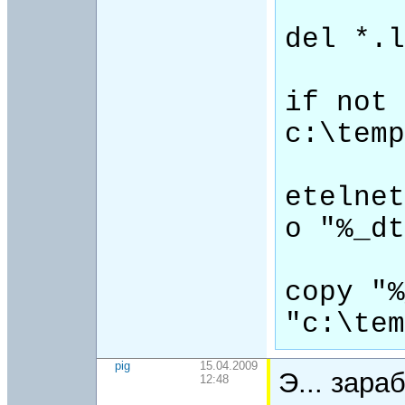
del *.l
if not 
c:\temp
etelnet
o "%_dt
copy "%
"c:\tem
pig
15.04.2009
Э... зара
12:48