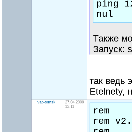
ping 1
Также мо
Запуск: 
так ведь 
Etelnety,
vap-tomsk
27.04.2009
13:11
rem 

rem v2.
rem 
