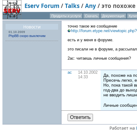
Eserv Forum
/
Talks
/
Any
/
это похоже
Продукты и услуги
Скачать
Документация
Купи
О компа
Новости
точно такое же сообщение
http://forum.etype.net/viewtopic.php
01.10.2009
PhpBB скоро выключим
есть и у меня в форуме.
это писали не в форуме, а рассыла
2ac: читаешь личные сообщения?
ac
14.10.2002
Да, похоже на 
14:33
Пресечь легко, е
Но, пока такой 
год-два до выхо
не вводить лиш
Личные сообщен
Ответить
Работает на