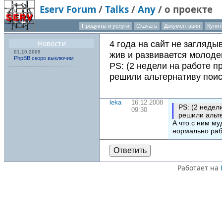
Eserv Forum
/
Talks
/
Any
/
о проекте
Продукты и услуги
Скачать
Документация
Купит
О компа
Новости
4 года на сайт не заглядыв
01.10.2009
жив и развивается молоде
PhpBB скоро выключим
PS: (2 недели на работе про
решили альтернативу поис
leka
16.12.2008
PS: (2 недели
09:30
решили альт
А что с ним муд
нормально раб
Ответить
Работает на