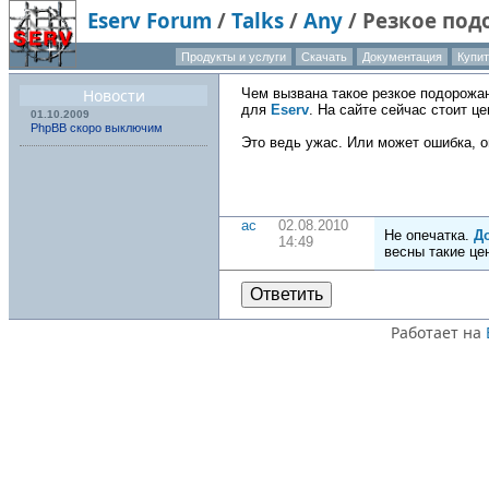
Eserv Forum
/
Talks
/
Any
/
Резкое под
Продукты и услуги
Скачать
Документация
Купит
О компа
Новости
Чем вызвана такое резкое подорожан
для
Eserv
. На сайте сейчас стоит це
01.10.2009
PhpBB скоро выключим
Это ведь ужас. Или может ошибка, о
ac
02.08.2010
Не опечатка.
Д
14:49
весны такие це
Ответить
Работает на