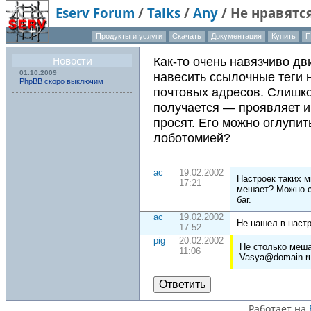
Eserv Forum
/
Talks
/
Any
/
Не нравятся
Продукты и услуги
Скачать
Документация
Купить
П
Новости
Как-то очень навязчиво д
01.10.2009
навесить ссылочные теги 
PhpBB скоро выключим
почтовых адресов. Слишк
получается — проявляет ин
просят. Его можно оглупит
лоботомией?
ac
19.02.2002
Настроек таких м
17:21
мешает? Можно с
баг.
ac
19.02.2002
Не нашел в настр
17:52
pig
20.02.2002
Не столько меша
11:06
Vasya@domain.r
Ответить
Работает на