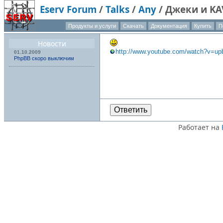
Eserv Forum
/
Talks
/
Any
/
Джеки и KA
Продукты и услуги
Скачать
Документация
Купить
П
Новости
http://www.youtube.com/watch?v=u
01.10.2009
PhpBB скоро выключим
Ответить
Работает на